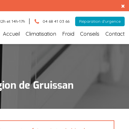
×
12h et 14h-17h
04 68 41 03 66
Réparation d'urgence
Accueil
Climatisation
Froid
Conseils
Contact
gion de Gruissan